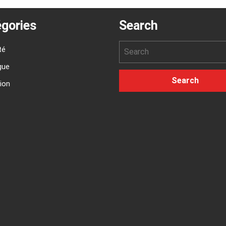
gories
Search
té
gue
ion