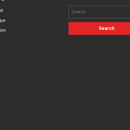
té
gue
ion