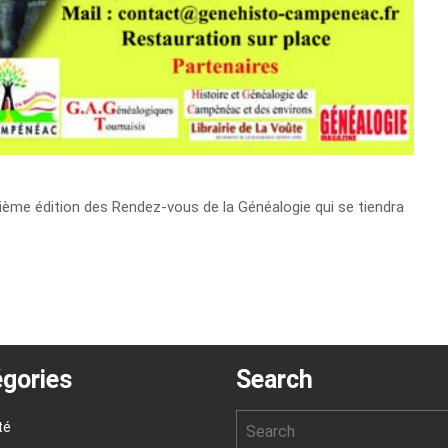
gories
Search
té