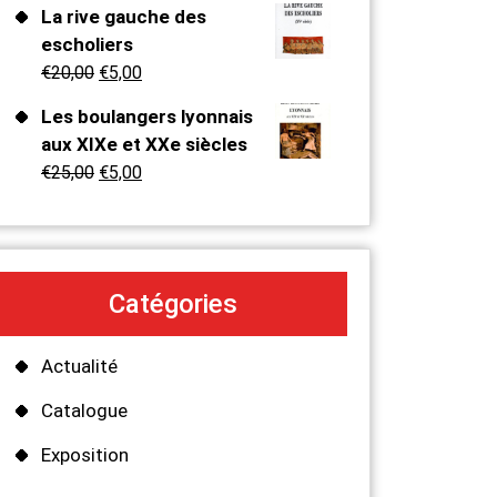
La rive gauche des
escholiers
€
20,00
€
5,00
Les boulangers lyonnais
aux XIXe et XXe siècles
€
25,00
€
5,00
Catégories
Actualité
Catalogue
Exposition