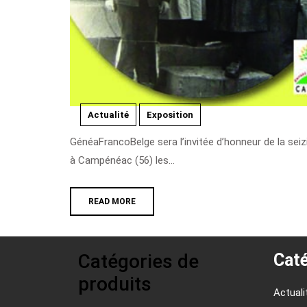
Actualité
Exposition
GénéaFrancoBelge sera l’invitée d’honneur de la seizième édition des Rendez-vous de la Généalogie qui se tiendra
à Campénéac (56) les...
READ MORE
Catégories de
Caté
produits
Actuali