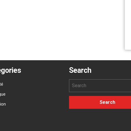
gories
Search
té
gue
ion