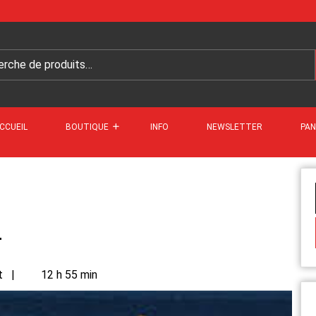
CCUEIL
BOUTIQUE
INFO
NEWSLETTER
PAN
4
t
|
12 h 55 min