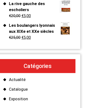
La rive gauche des
escholiers
€
20,00
€
5,00
Les boulangers lyonnais
aux XIXe et XXe siècles
€
25,00
€
5,00
Catégories
Actualité
Catalogue
Exposition