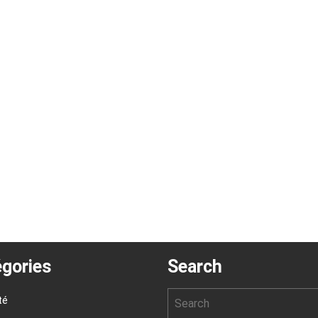
gories
Search
té