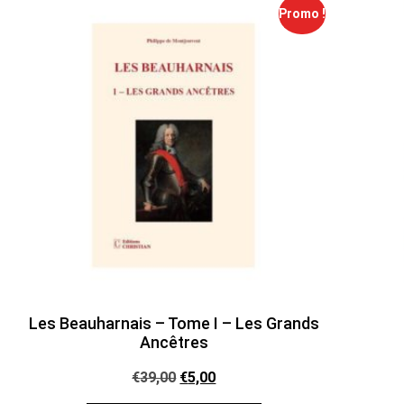
Promo !
Les Beauharnais – Tome I – Les Grands
Ancêtres
€
39,00
€
5,00