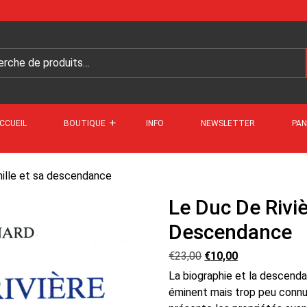
CCUEIL
BOUTIQUE
INFO
NEWSLETTER
PAN
mille et sa descendance
Le Duc De Riviè
Descendance
€
23,00
€
10,00
La biographie et la descend
éminent mais trop peu connu.