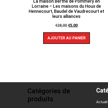
La maison Berthe de Pommery en
Lorraine – Les maisons du Houx de
Hennecourt, Baudel de Vaudrecourt et
leurs alliances
€
28,00
€
5,00
AJOUTER AU PANIER
Catégories de
Caté
produits
Actuali